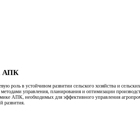
а АПК
ую роль в устойчивом развитии сельского хозяйства и сельски
еть методами управления, планирования и оптимизации произво
номике АПК, необходимых для эффективного управления агроп
й развития.