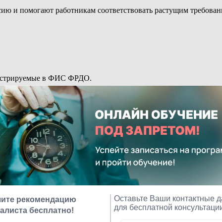
сию и помогают работникам соответствовать растущим требова
гистрируемые в ФИС ФРДО.
аконодательными аспектами ДПО.
 материалов и документов.
делю. Получите консультацию или задайте вопрос.
ном обучении.
 любого устройства.