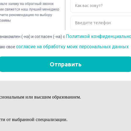
ий и овладение передовыми методами для решения профессиона
ссиональным или высшим образованием.
сти от выбранной специализации.