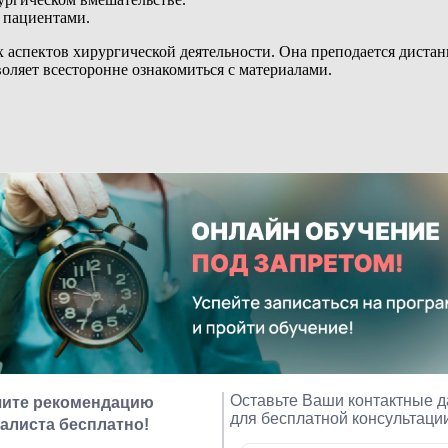
 пациентами.
 аспектов хирургической деятельности. Она преподается дистан
воляет всесторонне ознакомиться с материалами.
гистрируемые в ФИС ФРДО.
аконодательными аспектами ДПО.
 материалов и документов.
делю. Получите консультацию или задайте вопрос.
ном обучении.
 любого устройства.