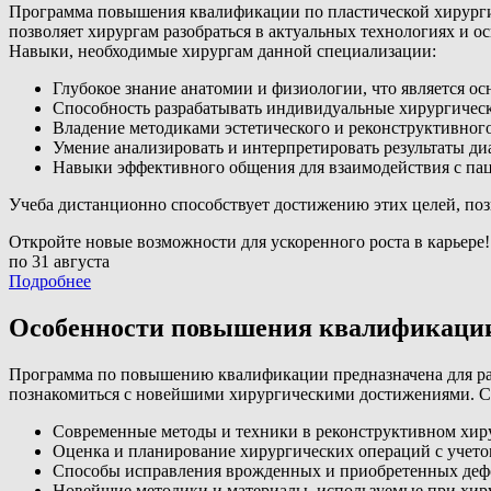
Программа повышения квалификации по пластической хирургии
позволяет хирургам разобраться в актуальных технологиях и
Навыки, необходимые хирургам данной специализации:
Глубокое знание анатомии и физиологии, что является о
Способность разрабатывать индивидуальные хирургическ
Владение методиками эстетического и реконструктивног
Умение анализировать и интерпретировать результаты д
Навыки эффективного общения для взаимодействия с па
Учеба дистанционно способствует достижению этих целей, поз
Откройте новые возможности для ускоренного роста в карьере!
по 31 августа
Подробнее
Особенности повышения квалификации
Программа по повышению квалификации предназначена для ра
познакомиться с новейшими хирургическими достижениями. С
Современные методы и техники в реконструктивном хир
Оценка и планирование хирургических операций с учет
Способы исправления врожденных и приобретенных деф
Новейшие методики и материалы, используемые при хир