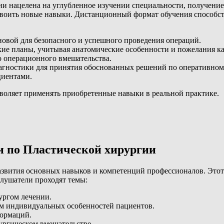
 нацелена на углубленное изучении специальности, получение
 освоить новые навыки. Дистанционный формат обучения способ
сновой для безопасного и успешного проведения операций.
ие планы, учитывая анатомические особенности и пожелания к
о операционного вмешательства.
иагностики для принятия обоснованных решений по оперативном
циентами.
воляет применять приобретенные навыки в реальной практике.
 по Пластической хирургии
звития основных навыков и компетенций профессионалов. Этот
лушатели проходят темы:
ургом лечении.
ом индивидуальных особенностей пациентов.
ормаций.
ургическом вмешательстве.