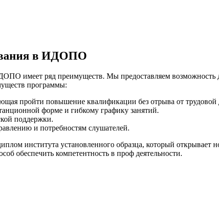
ования в ИДОПО
ОПО имеет ряд преимуществ. Мы предоставляем возможность ди
муществ программы:
яющая пройти повышение квалификации без отрыва от трудовой 
станционной форме и гибкому графику занятий.
ской поддержки.
равлению и потребностям слушателей.
иплом института установленного образца, который открывает н
соб обеспечить компетентность в проф деятельности.