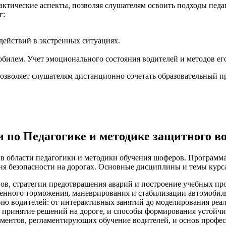
актические аспекты, позволяя слушателям освоить подходы пед
г:
ействий в экстренных ситуациях.
илем. Учет эмоционального состояния водителей и методов его
озволяет слушателям дистанционно сочетать образовательный п
по Педагогике и методике защитного в
 в области педагогики и методики обучения шоферов. Программ
ня безопасности на дорогах. Основные дисциплины и темы курс
в, стратегии предотвращения аварий и построение учебных пр
енного торможения, маневрирования и стабилизации автомобиля
ию водителей: от интерактивных занятий до моделирования реа
 принятие решений на дороге, и способы формирования устойчив
ментов, регламентирующих обучение водителей, и основ профес