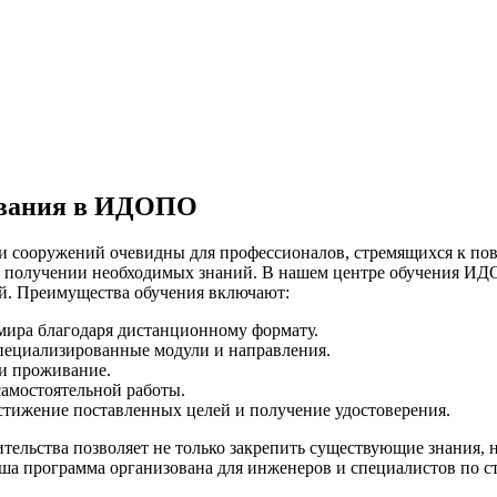
ования в ИДОПО
 и сооружений очевидны для профессионалов, стремящихся к п
 в получении необходимых знаний. В нашем центре обучения ИД
ий. Преимущества обучения включают:
мира благодаря дистанционному формату.
пециализированные модули и направления.
 и проживание.
амостоятельной работы.
стижение поставленных целей и получение удостоверения.
тельства позволяет не только закрепить существующие знания,
ша программа организована для инженеров и специалистов по ст