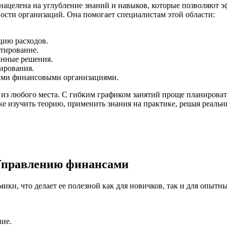
ацелена на углубление знаний и навыков, которые позволяют 
ости организаций. Она помогает специалистам этой области:
цию расходов.
етирование.
анные решения.
ирования.
ими финансовыми организациями.
 из любого места. С гибким графиком занятий проще планироват
 изучить теорию, применить знания на практике, решая реальны
 Управлению финансами
мики, что делает ее полезной как для новичков, так и для опы
ие.