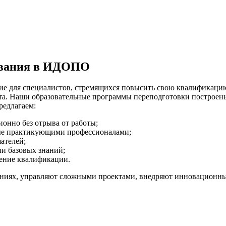
ования в ИДОПО
ие для специалистов, стремящихся повысить свою квалификаци
а. Наши образовательные программы переподготовки построены 
редлагаем:
онно без отрыва от работы;
ные практикующими профессионалами;
ателей;
и базовых знаний;
ение квалификации.
аниях, управляют сложными проектами, внедряют инновационны