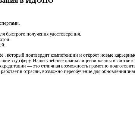
ования в ИДОПО
спертами.
ля быстрого получения удостоверения.
отой.
ей.
е , который подтвердит компетенции и откроет новые карьерны
ющие эту сферу. Наши учебные планы лицензированы в соответс
аккредитации — это отличная возможность грамотно подготови
е работает в отрасли, возможно переобучение для обновления зн