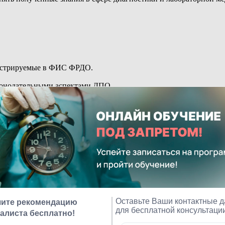
гистрируемые в ФИС ФРДО.
аконодательными аспектами ДПО.
 материалов и документов.
делю. Получите консультацию или задайте вопрос.
ном обучении.
 любого устройства.