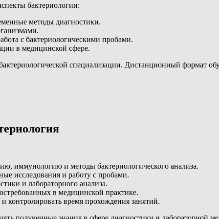
аспекты бактериологии:
еменные методы диагностики.
рганизмами.
абота с бактериологическими пробами.
ции в медицинской сфере.
 бактериологической специализации. Дистанционный формат об
териология
гию, иммунологию и методы бактериологического анализа.
ные исследования и работу с пробами.
стики и лабораторного анализа.
остребованных в медицинской практике.
 и контролировать время прохождения занятий.
енять полученные знания в сфере диагностики и лабораторной м