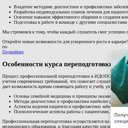
Владение методами диагностики и профилактики заболев
Разработка индивидуальных планов лечения для пациент
Освоение навыков эффективного общения и создания ко
Подготовка к работе в команде с другими специалистами
Мы стремимся к тому, чтобы каждый слушатель смог успешно 
Откройте новые возможности для ускоренного роста в карьере!
по
Подробнее
Особенности курса переподготовки по 
Процесс профессиональной переподготовки в ИДОПО включает 
учетом современных требований, что помогает слушателям пол
дает возможность врачам совмещать работу и учебу, управляя
Основы семейной медицины и принципы оказания перв
Методы диагностики и профилактики наиболее распрост
Аспекты ведения пациента и профилактики заболеваний 
Психологические аспекты работы с пациентами, важные д
Профессиональная переподготовка осуществляется на базе уч
медицинского образования, и благодаря качеству предоставля