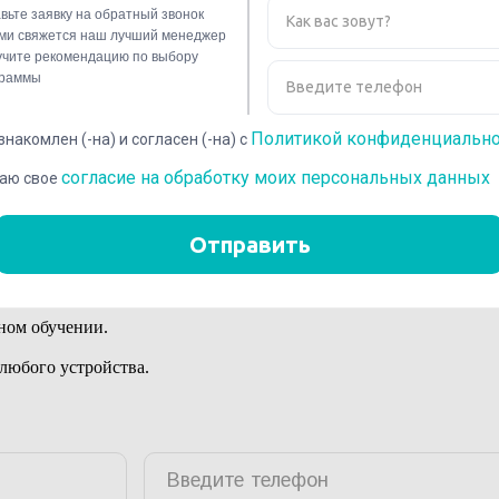
навыков, не теряя времени на поездки в учебные заведения.
гистрируемые в ФИС ФРДО.
аконодательными аспектами ДПО.
 материалов и документов.
делю. Получите консультацию или задайте вопрос.
ном обучении.
 любого устройства.