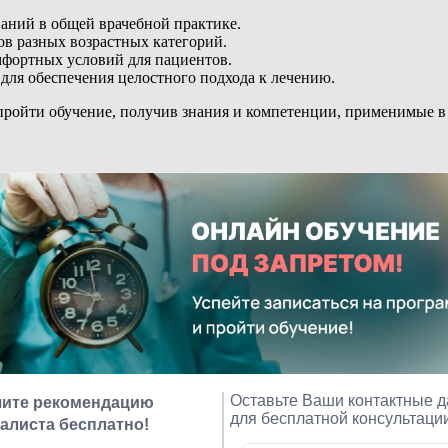
аний в общей врачебной практике.
ов разных возрастных категорий.
мфортных условий для пациентов.
 для обеспечения целостного подхода к лечению.
пройти обучение, получив знания и компетенции, применимые в
Общей врачебной практике
в себя изучение дисциплин и тем, которые охватывают все ас
учать знания, отвечающие потребностям медицинского рынка. У
 своим временем. Дисциплины, включают:
ой медицинской помощи.
раненных заболеваний.
в общей врачебной практике.
ля семейного врача.
ебного учреждения с официальной лицензией на образовательну
емых программ мы получили множество положительных отзывов о