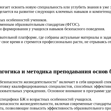
огает освоить новую специальность или углубить знания в уже 
делается на развитие следующих ключевых навыков и компетенц
ных особенностей учеников.
еменным образовательным стандартам (ФГОС).
и формирования у учащихся навыков безопасного поведения.
вательной платформе, где собраны актуальные материалы и задан
т свое время и стремится профессионально расти, не отрываясь о
агогика и методика преподавания основ 
 безопасности жизнедеятельности" включает в себя широкий сп
готовку квалифицированных специалистов, способных эффективн
разовательных учреждениях. Основное внимание в программе уд
 специфики БЖ и возрастных особенностей учащихся.
зопасности жизнедеятельности, включая современные стандарт
а, позволяющие повысить эффективность образовательного про