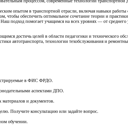
вательным процессом, современные технологии транспортной д
ческим опытом в транспортной отрасли, включая навыки работы
ом, чтобы обеспечить оптимальное сочетание теории и практик
 Наш подход помогает учащимся на всех уровнях — от среднего
щимся достичь целей в области педагогики и технического обс
стики автотранспорта, технологии техобслуживания и ремонтны
гистрируемые в ФИС ФРДО.
аконодательными аспектами ДПО.
 материалов и документов.
делю. Получите консультацию или задайте вопрос.
ном обучении.