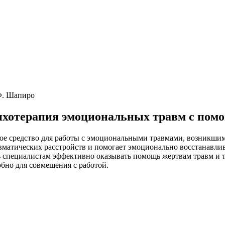
Ф. Шапиро
ихотерапия эмоциональных травм с по
 средство для работы с эмоциональными травмами, возникшими
авматических расстройств и помогает эмоционально восстанавл
специалистам эффективно оказывать помощь жертвам травм и те
бно для совмещения с работой.