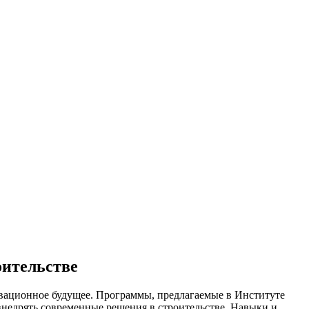
оительстве
овационное будущее. Программы, предлагаемые в Институте
недрять современные решения в строительстве. Навыки и