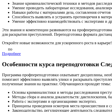
Знание криминалистической техники и методов расследо
Умение проводить лабораторные исследования, анализиро
Навыки работы с материалами дела, составления отчетов 
Способность выявлять и устранять противоречия в матер
Умение эффективно взаимодействовать с экспертами и д
Эти знания и компетенции развиваются на профпереподготовке
для раскрытия преступлений. Переподготовка формата диста
Откройте новые возможности для ускоренного роста в карьере!
по
Подробнее
Особенности курса переподготовки Сл
Программа профпереподготовки охватывает дисциплины, необх
помогают эффективно выявлять улики и раскрывать преступлен
полученные знания на практике. Обучающиеся проходят темы:
Основы криминалистики и методы расследования престу
Методы сбора и анализа доказательств: дактилоскопия, б
Работа с экспертами и организациями экспертиз.
Принципы проведения осмотров места происшествия и сл
Законодательство, регулирующее деятельность следовате