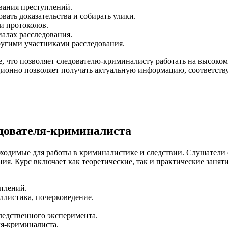
вания преступлений.
вать доказательства и собирать улики.
и протоколов.
иалах расследования.
ругими участниками расследования.
, что позволяет следователю-криминалисту работать на высоком
нционно позволяет получать актуальную информацию, соответс
едователя-криминалиста
одимые для работы в криминалистике и следствии. Слушатели 
ия. Курс включает как теоретические, так и практические заня
плений.
аллистика, почерковедение.
едственного эксперимента.
ля-криминалиста.