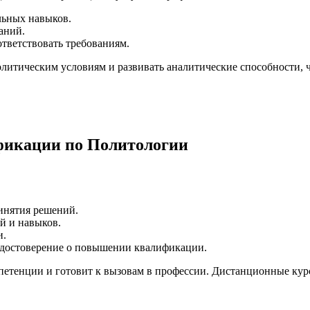
ьных навыков.
аний.
ответствовать требованиям.
литическим условиям и развивать аналитические способности, ч
фикации по Политологии
инятия решений.
й и навыков.
и.
ь удостоверение о повышении квалификации.
етенции и готовит к вызовам в профессии. Дистанционные курс