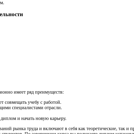
м.
тельности
ионно имеет ряд преимуществ:
т совмещать учебу с работой.
ущими специалистами отрасли.
 диплом и начать новую карьеру.
аний рынка труда и включают в себя как теоретические, так и 
й студентов. По завершении курса вы получаете диплом устано